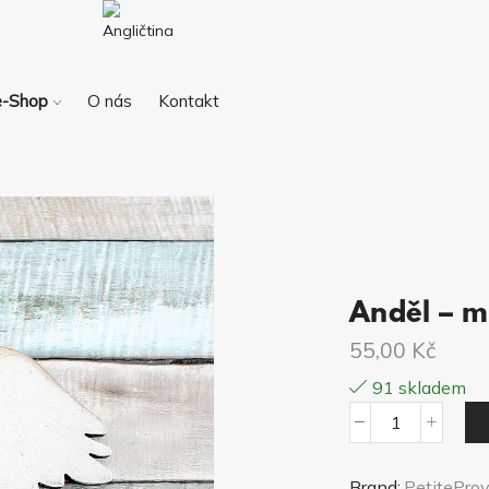
e-Shop
O nás
Kontakt
Anděl – m
55,00
Kč
91 skladem
Anděl
-
Brand:
PetiteProv