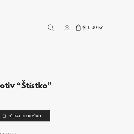
0,00
Kč
0
otiv “Štístko”
PŘIDAT DO KOŠÍKU
ence.cz