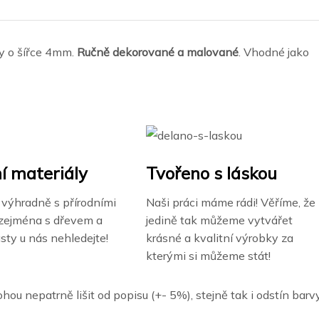
ky o šířce 4mm.
Ručně dekorované a malované
. Vhodné jako
í materiály
Tvořeno s láskou
výhradně s přírodními
Naši práci máme rádi! Věříme, že
 zejména s dřevem a
jedině tak můžeme vytvářet
asty u nás nehledejte!
krásné a kvalitní výrobky za
kterými si můžeme stát!
hou nepatrně lišit od popisu (+- 5%), stejně tak i odstín barvy