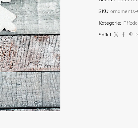
motiv
"Štístko"
SKU:
ornaments
množství
Kategorie:
Přízdo
Sdílet: