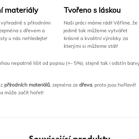
í materiály
Tvořeno s láskou
výhradně s přírodními
Naši práci máme rádi! Věříme, že
 zejména s dřevem a
jedině tak můžeme vytvářet
asty u nás nehledejte!
krásné a kvalitní výrobky za
kterými si můžeme stát!
hou nepatrně lišit od popisu (+- 5%), stejně tak i odstín barvy
 z
přírodních materiálů
, zejména ze
dřeva
, proto jsou hořlavé!
a může začít hořet!