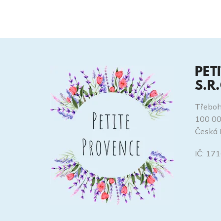
PET
S.R
Třeboh
100 00
Česká 
IČ: 17