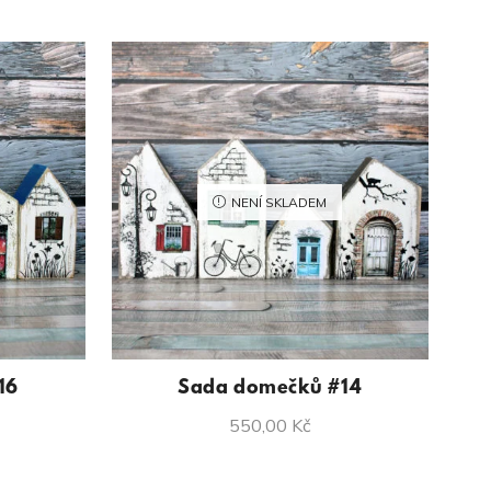
NENÍ SKLADEM
16
Sada domečků #14
Sa
550,00
Kč