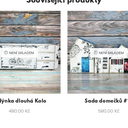
Související produkty
NENÍ SKLADEM
NENÍ SKLADEM
dýnka dlouhá Kolo
Sada domečků #
480,00
Kč
580,00
Kč