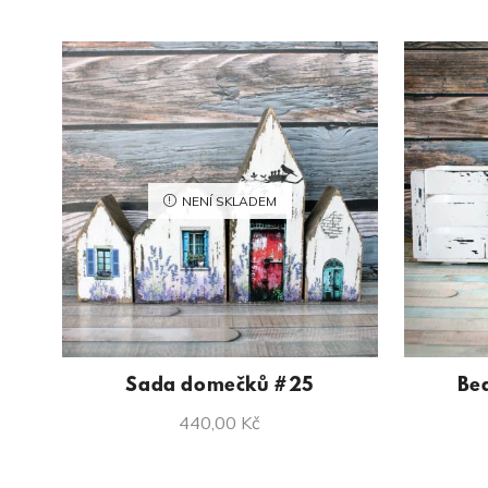
NENÍ SKLADEM
Sada domečků #25
Be
440,00
Kč