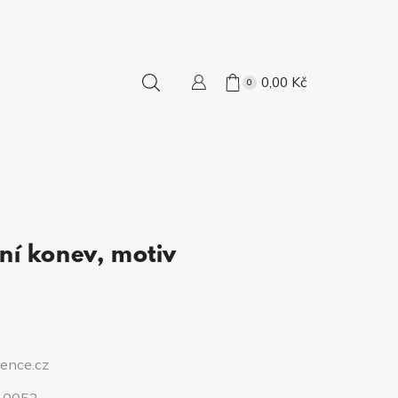
0,00
Kč
0
ní konev, motiv
ence.cz