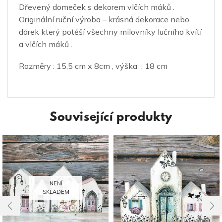
Dřevený domeček s dekorem vlčích máků .
Originální ruční výroba – krásná dekorace nebo
dárek který potěší všechny milovníky lučního kvítí
a vlčích máků .
Rozměry : 15,5 cm x 8cm , výška : 18 cm
Související produkty
NENÍ
SKLADEM