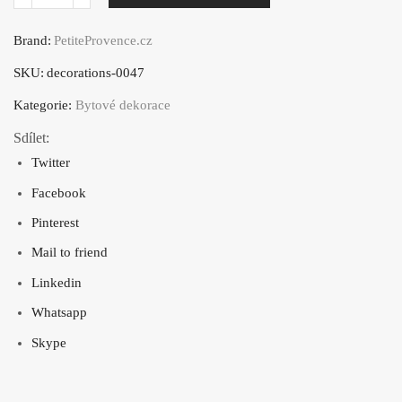
Dřevěný
váleček,
Brand:
PetiteProvence.cz
dekorace
SKU:
decorations-0047
do
kuchyně,
Kategorie:
Bytové dekorace
"Les
Sdílet:
Aromates
Twitter
de
Facebook
Provence"
Pinterest
množství
Mail to friend
Linkedin
Whatsapp
Skype