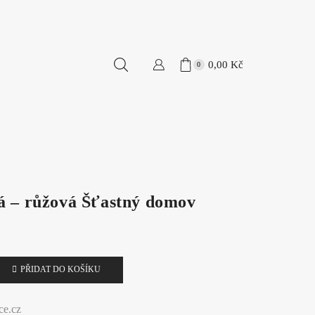
0,00
Kč
0
á – růžová Šťastný domov
PŘIDAT DO KOŠÍKU
ce.cz