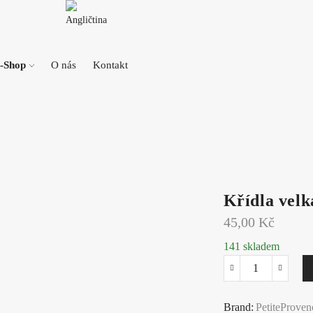
-Shop
O nás
Kontakt
Křídla velk
45,00
Kč
141 skladem
Křídla
velká
Brand:
PetiteProven