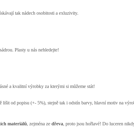
kávají tak nádech osobitosti a exluzivity.
ádrou. Plasty u nás nehledejte!
ásné a kvalitní výrobky za kterými si můžeme stát!
lišit od popisu (+- 5%), stejně tak i odstín barvy, hlavní motiv na výr
ích materiálů
, zejména ze
dřeva
, proto jsou hořlavé! Do luceren nikd