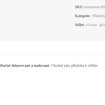
-
SKU:
ornaments-00
růžová
Šťastný
Kategorie:
Přízdoby
domov
Sdílet:
Twitter
Fa
množství
.
Ručně dekorované a malované
. Vhodné jako přízdoba k větším