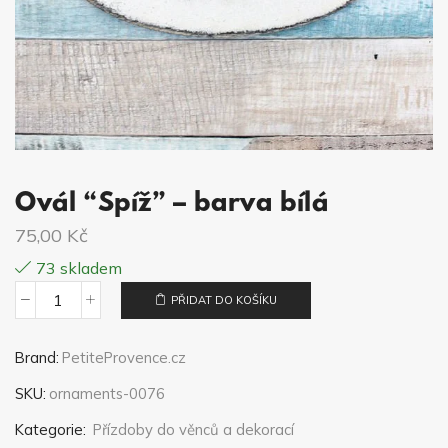
Ovál “Spíž” – barva bílá
75,00
Kč
73 skladem
PŘIDAT DO KOŠÍKU
Ovál
“Spíž”
Brand:
PetiteProvence.cz
–
SKU:
ornaments-0076
barva
bílá
Kategorie:
Přízdoby do věnců a dekorací