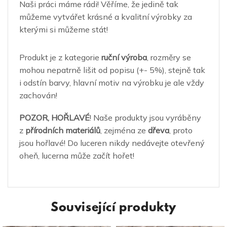
Naši práci máme rádi! Věříme, že jedině tak
můžeme vytvářet krásné a kvalitní výrobky za
kterými si můžeme stát!
Produkt je z kategorie
ruční výroba
, rozměry se
mohou nepatrně lišit od popisu (+- 5%), stejně tak
i odstín barvy, hlavní motiv na výrobku je ale vždy
zachován!
POZOR, HOŘLAVÉ
! Naše produkty jsou vyráběny
z
přírodních materiálů
, zejména ze
dřeva
, proto
jsou hořlavé! Do luceren nikdy nedávejte otevřený
oheň, lucerna může začít hořet!
Související produkty