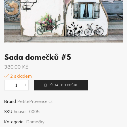
Sada domečků #5
380,00
Kč
2 skladem
PŘIDAT DO KOŠÍKU
Sada
domečků
Brand:
PetiteProvence.cz
#5
SKU:
houses-0005
množství
Kategorie:
Domečky