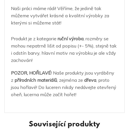
Naši práci máme rádi! Věříme, že jedině tak
můžeme vytvářet krásné a kvalitní výrobky za
kterými si můžeme stát!
Produkt je z kategorie
ruční výroba
, rozměry se
mohou nepatrně lišit od popisu (+- 5%), stejně tak
i odstín barvy, hlavní motiv na výrobku je ale vždy
zachován!
POZOR, HOŘLAVÉ
! Naše produkty jsou vyráběny
z
přírodních materiálů
, zejména ze
dřeva
, proto
jsou hořlavé! Do luceren nikdy nedávejte otevřený
oheň, lucerna může začít hořet!
Související produkty