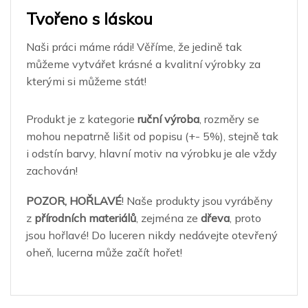
Tvořeno s láskou
Naši práci máme rádi! Věříme, že jedině tak
můžeme vytvářet krásné a kvalitní výrobky za
kterými si můžeme stát!
Produkt je z kategorie
ruční výroba
, rozměry se
mohou nepatrně lišit od popisu (+- 5%), stejně tak
i odstín barvy, hlavní motiv na výrobku je ale vždy
zachován!
POZOR, HOŘLAVÉ
! Naše produkty jsou vyráběny
z
přírodních materiálů
, zejména ze
dřeva
, proto
jsou hořlavé! Do luceren nikdy nedávejte otevřený
oheň, lucerna může začít hořet!