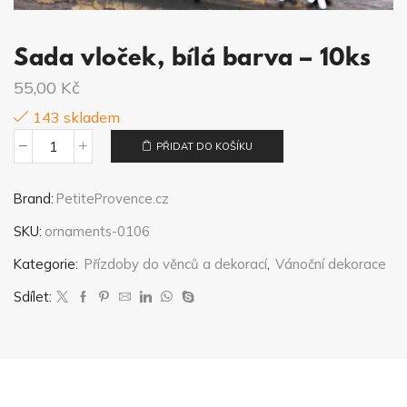
Sada vloček, bílá barva – 10ks
55,00
Kč
143 skladem
PŘIDAT DO KOŠÍKU
Sada
vloček,
Brand:
PetiteProvence.cz
bílá
SKU:
ornaments-0106
barva
-
Kategorie:
Přízdoby do věnců a dekorací
,
Vánoční dekorace
10ks
Sdílet:
množství