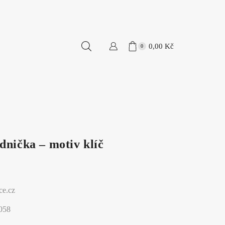
0,00
Kč
0
dnička – motiv klíč
ce.cz
0058