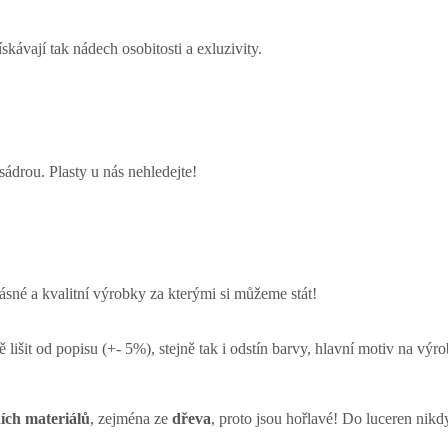
kávají tak nádech osobitosti a exluzivity.
ádrou. Plasty u nás nehledejte!
ásné a kvalitní výrobky za kterými si můžeme stát!
lišit od popisu (+- 5%), stejně tak i odstín barvy, hlavní motiv na výr
ích materiálů
, zejména ze
dřeva
, proto jsou hořlavé! Do luceren nikd