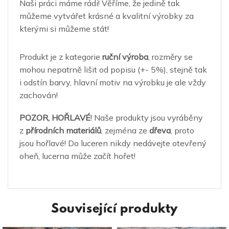
Naši práci máme rádi! Věříme, že jedině tak
můžeme vytvářet krásné a kvalitní výrobky za
kterými si můžeme stát!
Produkt je z kategorie
ruční výroba
, rozměry se
mohou nepatrně lišit od popisu (+- 5%), stejně tak
i odstín barvy, hlavní motiv na výrobku je ale vždy
zachován!
POZOR, HOŘLAVÉ
! Naše produkty jsou vyráběny
z
přírodních materiálů
, zejména ze
dřeva
, proto
jsou hořlavé! Do luceren nikdy nedávejte otevřený
oheň, lucerna může začít hořet!
Související produkty