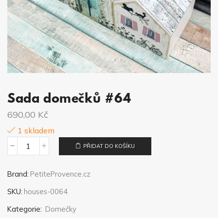
Sada domečků #64
690,00
Kč
1 skladem
PŘIDAT DO KOŠÍKU
Sada
domečků
Brand:
PetiteProvence.cz
#64
SKU:
houses-0064
množství
Kategorie:
Domečky