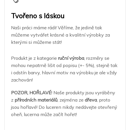
Tvořeno s láskou
Naši práci máme rádi! Věříme, že jedině tak
můžeme vytvářet krásné a kvalitní výrobky za
kterými si můžeme stát!
Produkt je z kategorie
ruční výroba
, rozměry se
mohou nepatrně lišit od popisu (+- 5%), stejně tak
i odstín barvy, hlavní motiv na výrobku je ale vždy
zachován!
POZOR, HOŘLAVÉ
! Naše produkty jsou vyráběny
z
přírodních materiálů
, zejména ze
dřeva
, proto
jsou hořlavé! Do luceren nikdy nedávejte otevřený
oheň, lucerna může začít hořet!