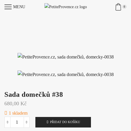
MENU
0
Sada domečků #38
680,00
Kč
1 skladem
PŘIDAT DO KOŠÍKU
Sada