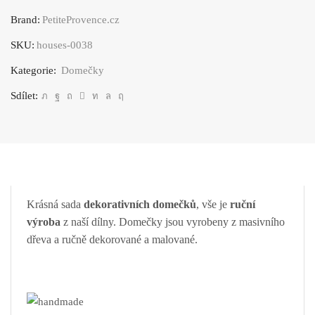
domečků
Brand:
PetiteProvence.cz
#38
SKU:
houses-0038
množství
Kategorie:
Domečky
Sdílet:
Krásná sada
dekorativních domečků
, vše je
ruční
výroba
z naší dílny. Domečky jsou vyrobeny z masivního
dřeva a ručně dekorované a malované.